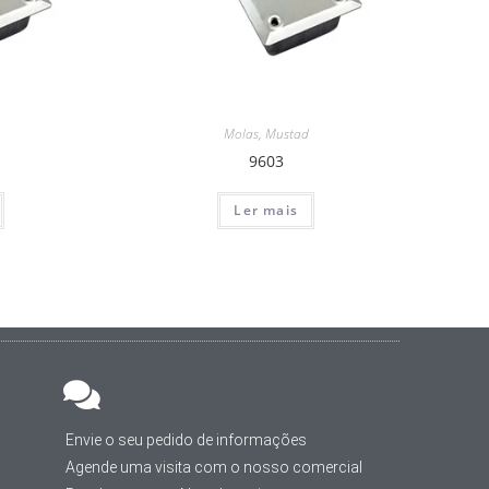
Molas
,
Mustad
9603
Ler mais
Envie o seu pedido de informações
Agende uma visita com o nosso comercial