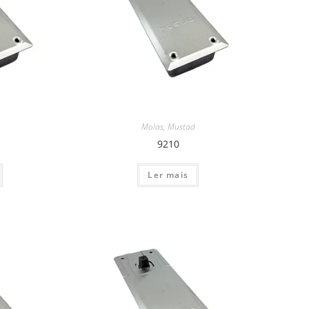
Molas
,
Mustad
9210
Ler mais