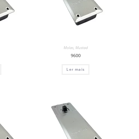
Molas
,
Mustad
9600
Ler mais