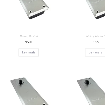
Molas
,
Mustad
Molas
,
Mustad
9501
9599
Ler mais
Ler mais