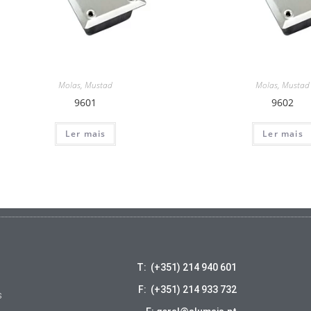
Molas
,
Mustad
Molas
,
Mustad
9601
9602
Ler mais
Ler mais
T: (+351) 214 940 601
F: (+351) 214 933 732
s