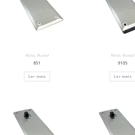
Molas
,
Mustad
Molas
,
Mustad
851
9105
Ler mais
Ler mais