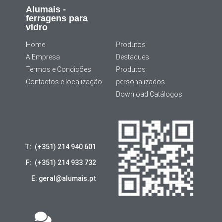
Alumais -
ferragens para
vidro
Home
Produtos
A Empresa
Destaques
Termos e Condições
Produtos
Contactos e localização
personalizados
Download Catálogos
T: (+351) 214 940 601
F: (+351) 214 933 732
E: geral@alumais.pt