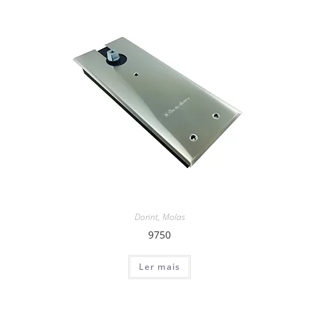
Dorint
,
Molas
9750
Ler mais