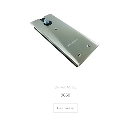
Dorint
,
Molas
9650
Ler mais