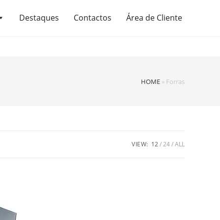
Destaques
Contactos
Área de Cliente
HOME
»
Forras
VIEW:
12
24
ALL