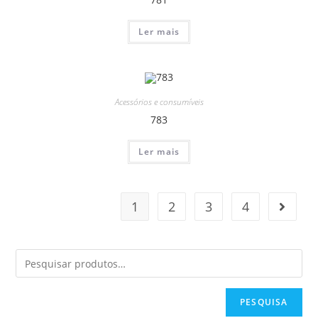
Ler mais
Acessórios e consumíveis
783
Ler mais
1
2
3
4
PESQUISA