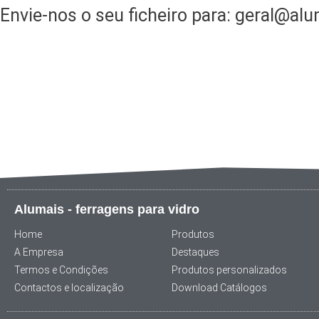
Envie-nos o seu ficheiro para: geral@alu
Alumais - ferragens para vidro
Home
Produtos
A Empresa
Destaques
Termos e Condições
Produtos personalizados
Contactos e localização
Download Catálogos