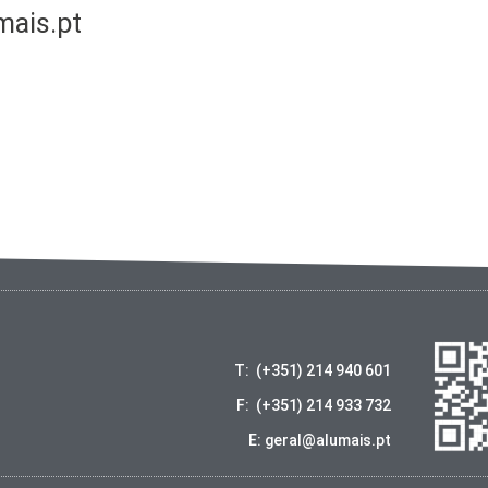
mais.pt
T: (+351) 214 940 601
F: (+351) 214 933 732
E: geral@alumais.pt