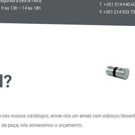
egunda a sexta-feira,
T. +351 214 940 6
 9 às 13h – 14 às 18h
F. +351 214 933 7
l?
ra nos nossos catálogos, envie-nos um email com esboço/desen
 da peça, nós enviaremos o orçamento.