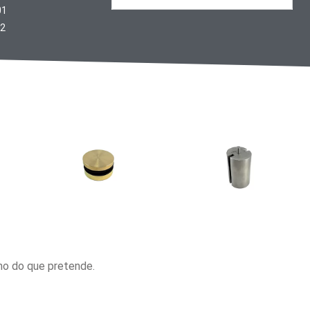
01
32
ho do que pretende.