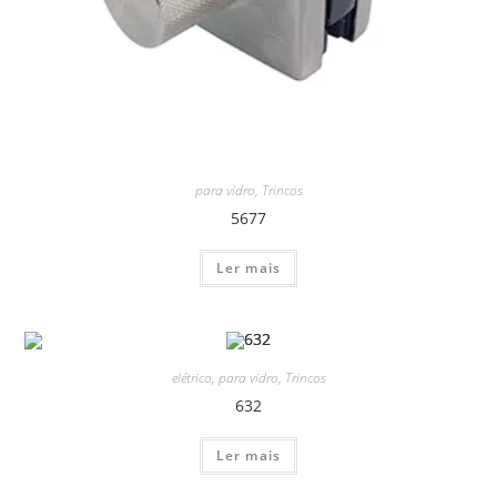
para vidro
,
Trincos
5677
Ler mais
elétrico
,
para vidro
,
Trincos
632
Ler mais