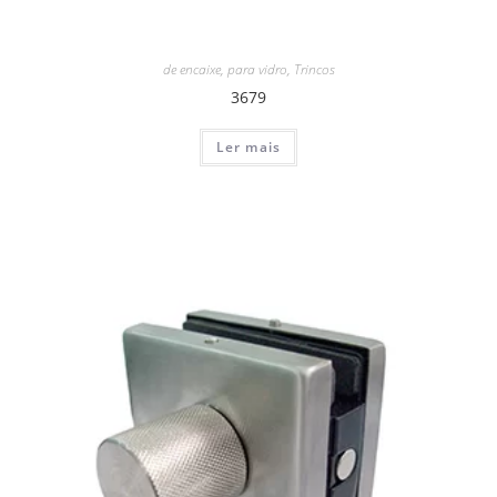
de encaixe
,
para vidro
,
Trincos
3679
Ler mais