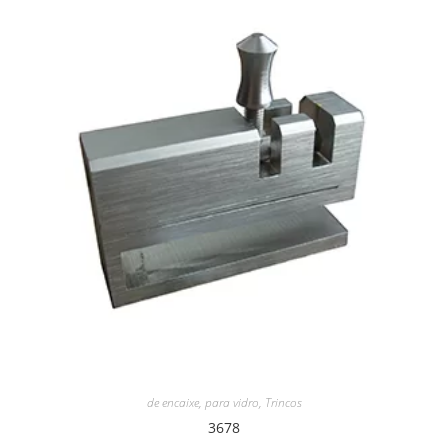
de encaixe
,
para vidro
,
Trincos
3678