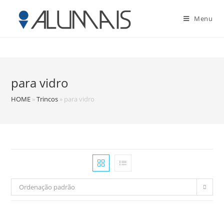
Menu
para vidro
HOME
»
Trincos
»
para vidro
Ordenação padrão