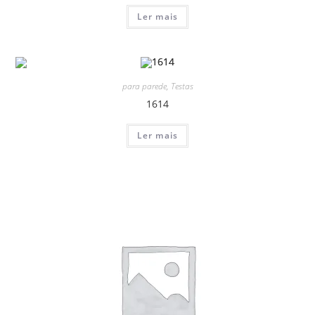
Ler mais
para parede
,
Testas
1614
Ler mais