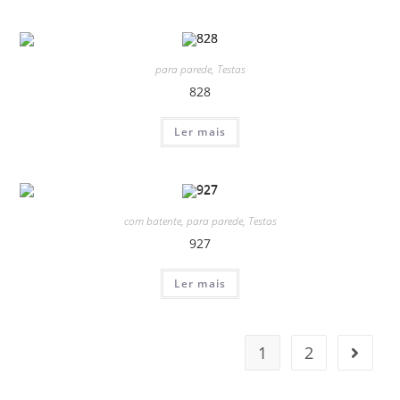
para parede
,
Testas
828
Ler mais
com batente
,
para parede
,
Testas
927
Ler mais
1
2