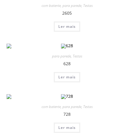
com batente
,
para parede
,
Testas
2605
Ler mais
para parede
,
Testas
628
Ler mais
com batente
,
para parede
,
Testas
728
Ler mais