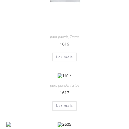
para parede
,
Testas
1616
Ler mais
para parede
,
Testas
1617
Ler mais