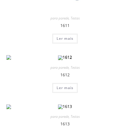
para parede
,
Testas
1611
Ler mais
para parede
,
Testas
1612
Ler mais
para parede
,
Testas
1613