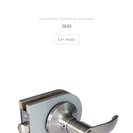
com muleta
,
Fechaduras
,
para vidro
2620
Ler mais