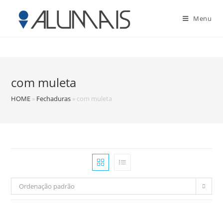
Menu
com muleta
HOME
»
Fechaduras
»
com muleta
Ordenação padrão