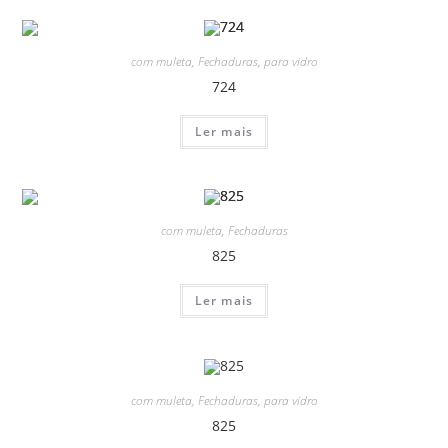
com muleta
,
Fechaduras
,
para vidro
724
Ler mais
com muleta
,
Fechaduras
825
Ler mais
com muleta
,
Fechaduras
,
para vidro
825