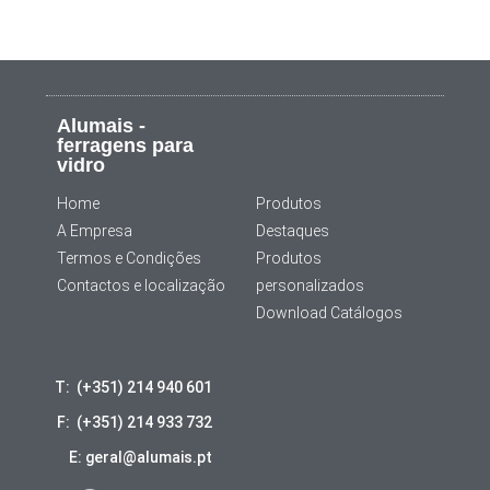
Alumais -
ferragens para
vidro
Home
Produtos
A Empresa
Destaques
Termos e Condições
Produtos
Contactos e localização
personalizados
Download Catálogos
T: (+351) 214 940 601
F: (+351) 214 933 732
E: geral@alumais.pt