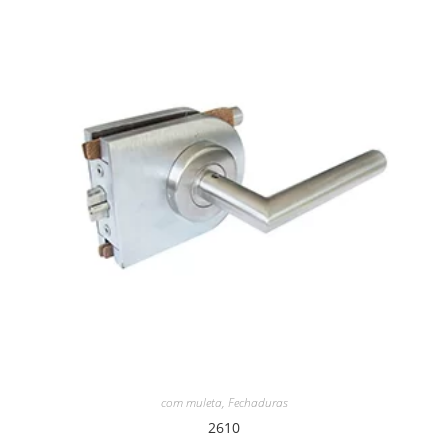
com muleta
,
Fechaduras
2610