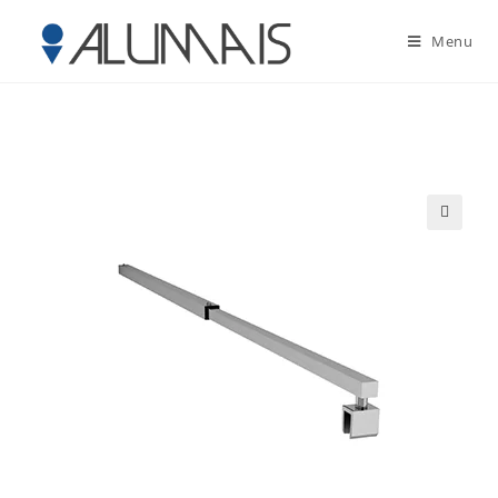
Menu
🔍