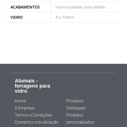
ACABAMENTOS
inox escovado, inox polido
VIDRO
8 a 10mm
Alumais -
ferragens para
vidro
Home
Produtos
A Empresa
Destaques
Termos e Condições
Produtos
Contactos e localização
personalizados