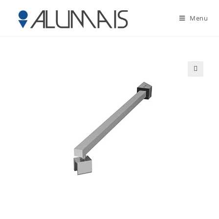
Menu
🔍