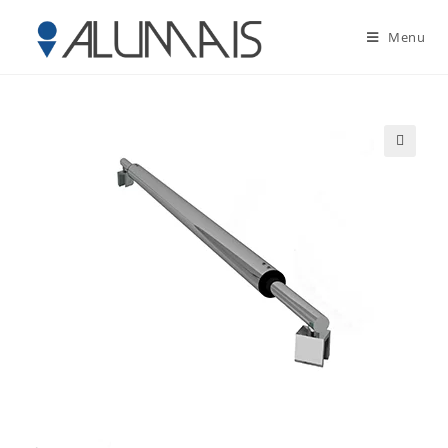
Menu
🔍