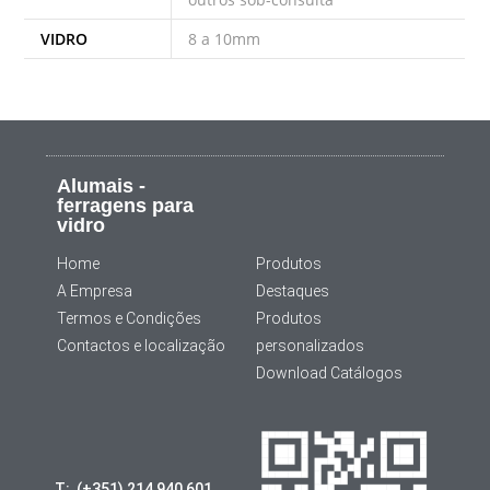
VIDRO
8 a 10mm
Alumais -
ferragens para
vidro
Home
Produtos
A Empresa
Destaques
Termos e Condições
Produtos
Contactos e localização
personalizados
Download Catálogos
T: (+351) 214 940 601