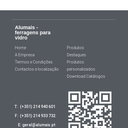
Alumais -
ferragens para
vidro
Home
Produtos
A Empresa
Destaques
Termos e Condições
Produtos
Contactos e localização
personalizados
Download Catálogos
T: (+351) 214 940 601
F: (+351) 214 933 732
E: geral@alumais.pt