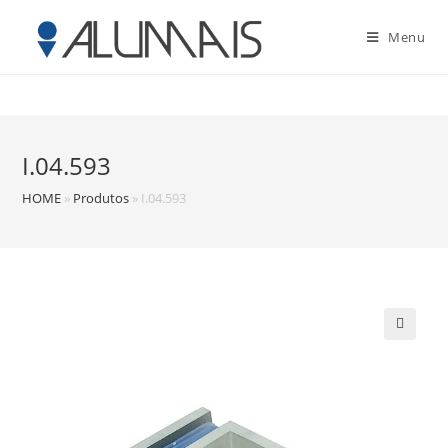
Menu
I.04.593
HOME
»
Produtos
»
I.04.593
🔍