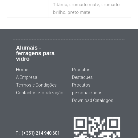
Titânio, cromado mate, cromado
brilho, preto mate
Alumais -
ferragens para
vidro
Home
Produtos
A Empresa
Destaques
Termos e Condições
Produtos
Contactos e localização
personalizados
Download Catálogos
T: (+351) 214 940 601