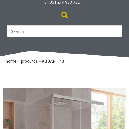
F. +351 214 933 732
home
»
produtos
»
AQUANT 40