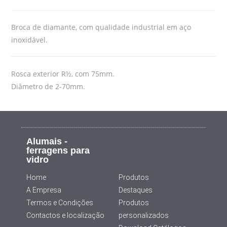
Broca de diamante, com qualidade industrial em aço
inoxidável.
Rosca exterior R½, com 75mm.
Diâmetro de 2-70mm.
Alumais -
ferragens para
vidro
Home
Produtos
A Empresa
Destaques
Termos e Condições
Produtos
Contactos e localização
personalizados