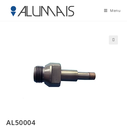
Menu
🔍
AL50004