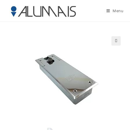
Menu
🔍