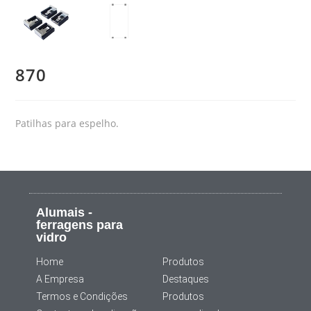
870
Patilhas para espelho.
Alumais -
ferragens para
vidro
Home
Produtos
A Empresa
Destaques
Termos e Condições
Produtos