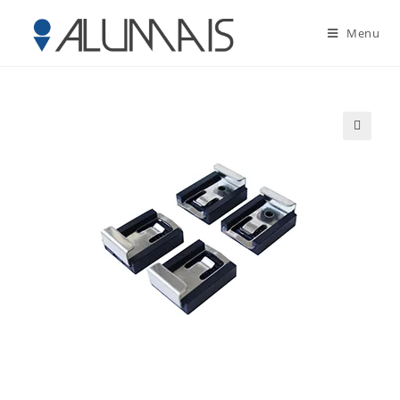
Menu
🔍