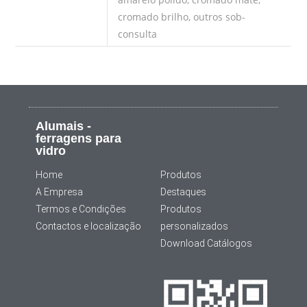
cromado brilho, outros sob-
consulta
Alumais -
ferragens para
vidro
Home
Produtos
A Empresa
Destaques
Termos e Condições
Produtos
Contactos e localização
personalizados
Download Catálogos