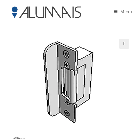
Menu
🔍