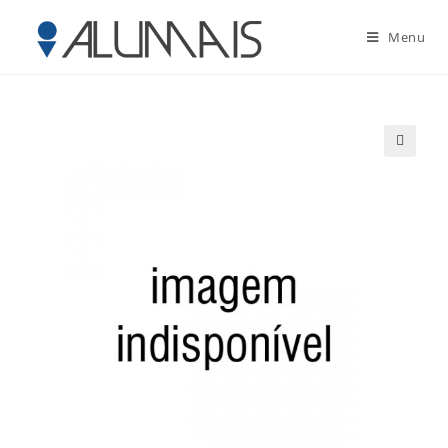
Menu
🔍