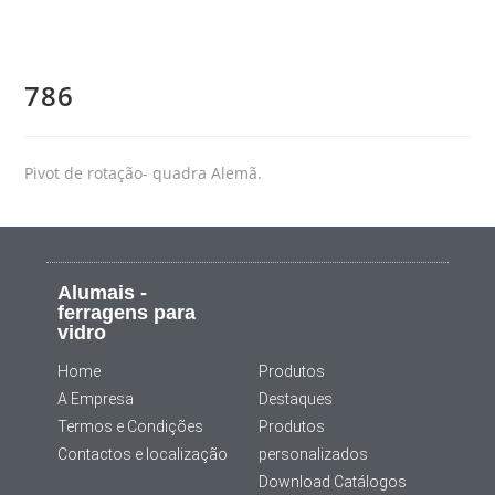
786
Pivot de rotação- quadra Alemã.
Alumais -
ferragens para
vidro
Home
Produtos
A Empresa
Destaques
Termos e Condições
Produtos
Contactos e localização
personalizados
Download Catálogos