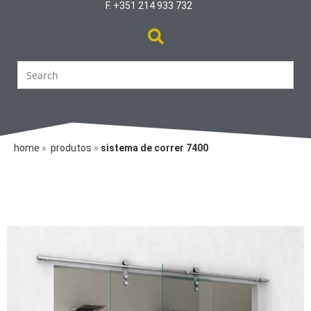
F. +351 214 933 732
home
»
produtos
»
sistema de correr
7400