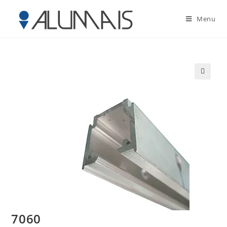
Menu
🔍
7060