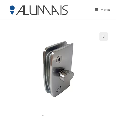
Menu
🔍