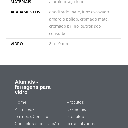
MATERIAIS
alumínio, aço inox
ACABAMENTOS
anodizado mate, inox escovado,
amarelo polido, cromado mate,
cromado brilho, outros sob-
consulta
VIDRO
8 a 10mm
Alumais -
ferragens para
vidro
Home
Produtos
A Empresa
Destaques
Termos e Condições
Produtos
Contactos e localização
personalizados