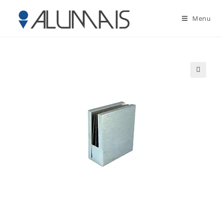
Menu
🔍