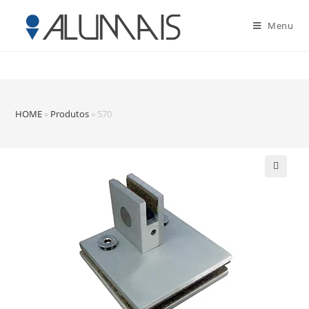
Menu
HOME
»
Produtos
»
570
🔍