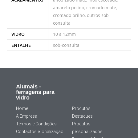
amarelo polido, cromado mate,
cromado brilho, outros sob-
consulta
VIDRO
10 a 12mm
ENTALHE
sob-consulta
Alumais -
ferragens para
vidro
Home
Produtos
A Empresa
Destaques
Termos e Condições
Produtos
Contactos e localização
personalizados