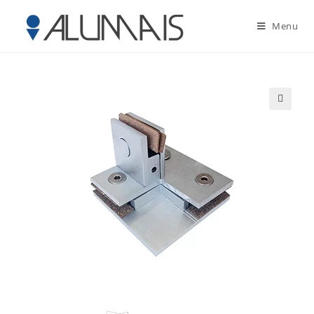
Menu
🔍