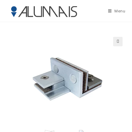
Menu
🔍