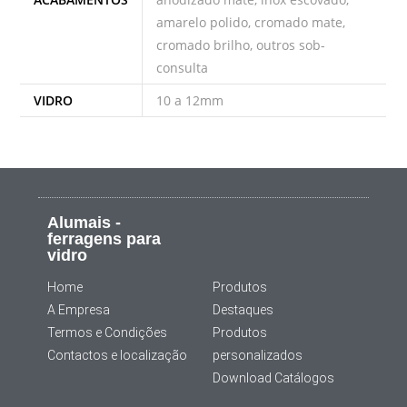
amarelo polido, cromado mate,
cromado brilho, outros sob-
consulta
VIDRO
10 a 12mm
Alumais -
ferragens para
vidro
Home
Produtos
A Empresa
Destaques
Termos e Condições
Produtos
Contactos e localização
personalizados
Download Catálogos