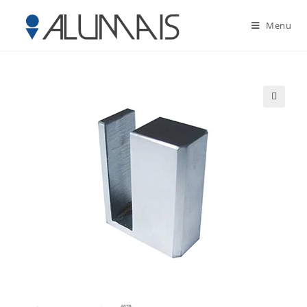
Menu
🔍