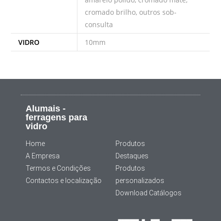
cromado brilho, outros sob-
consulta
VIDRO
10mm
Alumais -
ferragens para
vidro
Home
Produtos
A Empresa
Destaques
Termos e Condições
Produtos
Contactos e localização
personalizados
Download Catálogos