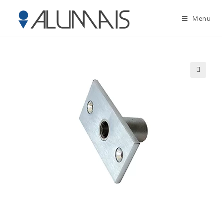
Menu
🔍