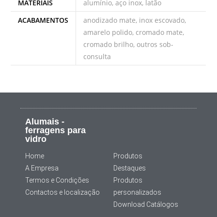
MATERIAIS
alumínio, aço inox, latão
ACABAMENTOS
anodizado mate, inox escovado,
amarelo polido, cromado mate,
cromado brilho, outros sob-
consulta
Alumais -
ferragens para
vidro
Home
Produtos
A Empresa
Destaques
Termos e Condições
Produtos
Contactos e localização
personalizados
Download Catálogos