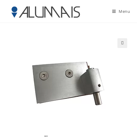
Menu
🔍