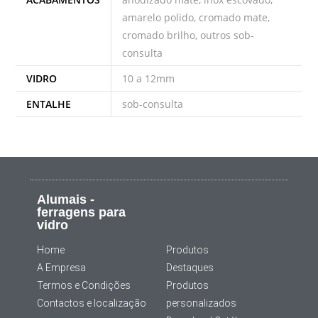
amarelo polido, cromado mate,
cromado brilho, outros sob-
consulta
VIDRO
10 a 12mm
ENTALHE
sob-consulta
Alumais -
ferragens para
vidro
Home
Produtos
A Empresa
Destaques
Termos e Condições
Produtos
Contactos e localização
personalizados