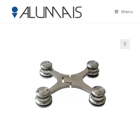
Menu
🔍