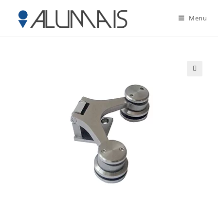
Menu
🔍