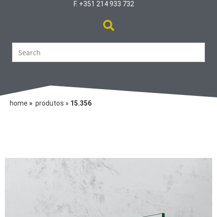
F. +351 214 933 732
home
»
produtos
»
15.356