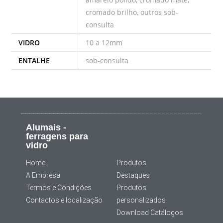
cromado brilho, outros sob-
consulta
VIDRO
10 a 12mm
ENTALHE
sob-consulta
Alumais -
ferragens para
vidro
Home
Produtos
A Empresa
Destaques
Termos e Condições
Produtos
Contactos e localização
personalizados
Download Catálogos