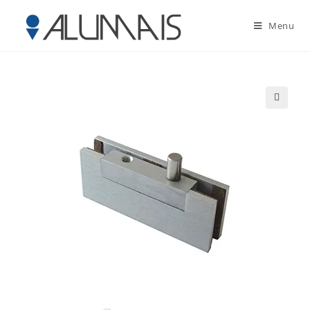
Menu
🔍