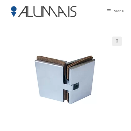
Menu
🔍