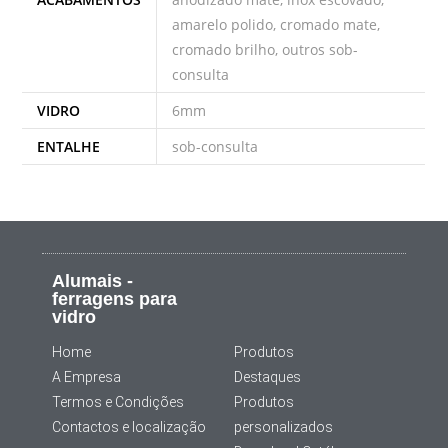
amarelo polido, cromado mate,
cromado brilho, outros sob-
consulta
VIDRO
6mm
ENTALHE
sob-consulta
Alumais -
ferragens para
vidro
Home
Produtos
A Empresa
Destaques
Termos e Condições
Produtos
Contactos e localização
personalizados