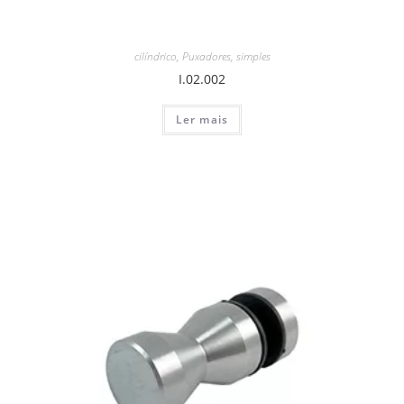
cilíndrico
,
Puxadores
,
simples
I.02.002
Ler mais