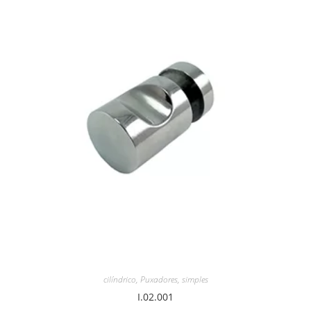
cilíndrico
,
Puxadores
,
simples
I.02.001