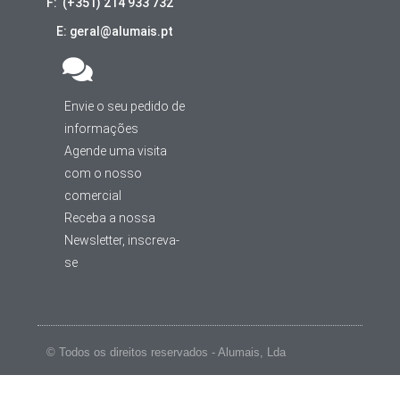
F: (+351) 214 933 732
E: geral@alumais.pt
Envie o seu pedido de
informações
Agende uma visita
com o nosso
comercial
Receba a nossa
Newsletter, inscreva-
se
© Todos os direitos reservados - Alumais, Lda